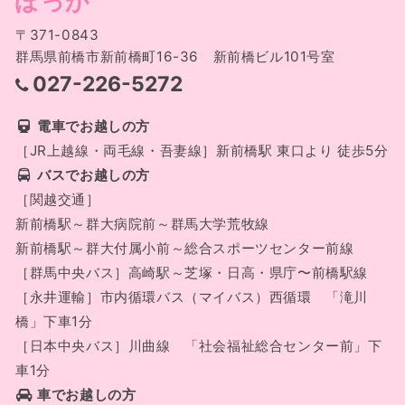
ぽっか
〒371-0843
群馬県前橋市新前橋町16-36 新前橋ビル101号室
027-226-5272
電車でお越しの方
［JR上越線・両毛線・吾妻線］新前橋駅 東口より 徒歩5分
バスでお越しの方
［関越交通］
新前橋駅～群大病院前～群馬大学荒牧線
新前橋駅～群大付属小前～総合スポーツセンター前線
［群馬中央バス］高崎駅～芝塚・日高・県庁〜前橋駅線
［永井運輸］市内循環バス（マイバス）西循環 「滝川
橋」下車1分
［日本中央バス］川曲線 「社会福祉総合センター前」下
車1分
車でお越しの方